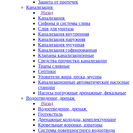
Защита от протечек
Канализация
Назад
Канализация
Сифоны и системы слива
Слив для унитаза
Канализация внутренняя
Канализация наружняя
Канализация чугунная
Канализация гофрированная
Клапаны канализационные
Средства прочистки канализации
Трапы сливные
Септики
Уловители жира, песка, мусора
Канализационные автоматические насосные
станции
Насосы погружные дренажные, фекальные
Водоотведение, дренаж
Назад
Водоотведение, дренаж
Геотекстиль
Дренажные колодцы, комплектующие
Кровельные воронки, аэраторы
Системы поверхностного водоотвода