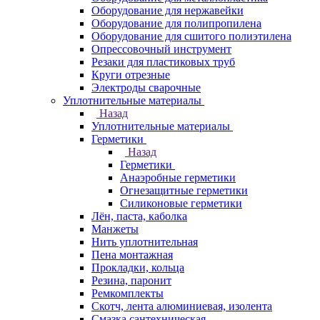
Оборудование для нержавейки
Оборудование для полипропилена
Оборудование для сшитого полиэтилена
Опрессовочный инструмент
Резаки для пластиковых труб
Круги отрезные
Электроды сварочные
Уплотнительные материалы
Назад
Уплотнительные материалы
Герметики
Назад
Герметики
Анаэробные герметики
Огнезащитные герметики
Силиконовые герметики
Лён, паста, каболка
Манжеты
Нить уплотнительная
Пена монтажная
Прокладки, кольца
Резина, паронит
Ремкомплекты
Скотч, лента алюминиевая, изолента
Смазка сантехническая