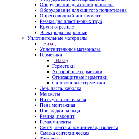
Оборудование для полипропилена
Оборудование для сшитого полиэтилена
Опрессовочный инструмент
Резаки для пластиковых труб
Круги отрезные
Электроды сварочные
Уплотнительные материалы
Назад
Уплотнительные материалы
Герметики
Назад
Герметики
Анаэробные герметики
Огнезащитные герметики
Силиконовые герметики
Лён, паста, каболка
Манжеты
Нить уплотнительная
Пена монтажная
Прокладки, кольца
Резина, паронит
Ремкомплекты
Скотч, лента алюминиевая, изолента
Смазка сантехническая
Фум лента