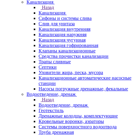
Канализация
Назад
Канализация
Сифоны и системы слива
Слив для унитаза
Канализация внутренняя
Канализация наружняя
Канализация чугунная
Канализация гофрированная
Клапаны канализационные
Средства прочистки канализации
Трапы сливные
Септики
Уловители жира, песка, мусора
Канализационные автоматические насосные
станции
Насосы погружные дренажные, фекальные
Водоотведение, дренаж
Назад
Водоотведение, дренаж
Геотекстиль
Дренажные колодцы, комплектующие
Кровельные воронки, аэраторы
Системы поверхностного водоотвода
Труба дренажная