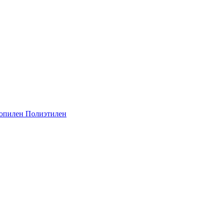
опилен
Полиэтилен