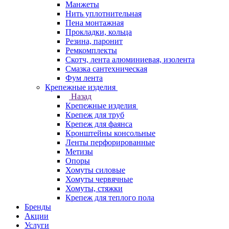
Манжеты
Нить уплотнительная
Пена монтажная
Прокладки, кольца
Резина, паронит
Ремкомплекты
Скотч, лента алюминиевая, изолента
Смазка сантехническая
Фум лента
Крепежные изделия
Назад
Крепежные изделия
Крепеж для труб
Крепеж для фаянса
Кронштейны консольные
Ленты перфорированные
Метизы
Опоры
Хомуты силовые
Хомуты червячные
Хомуты, стяжки
Крепеж для теплого пола
Бренды
Акции
Услуги