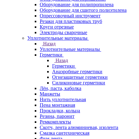
Оборудование для полипропилена
Оборудование для сшитого полиэтилена
Опрессовочный инструмент
Резаки для пластиковых труб
Круги отрезные
Электроды сварочные
Уплотнительные материалы
Назад
Уплотнительные материалы
Герметики
Назад
Герметики
Анаэробные герметики
Огнезащитные герметики
Силиконовые герметики
Лён, паста, каболка
Манжеты
Нить уплотнительная
Пена монтажная
Прокладки, кольца
Резина, паронит
Ремкомплекты
Скотч, лента алюминиевая, изолента
Смазка сантехническая
Фум лента