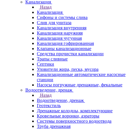
Канализация
Назад
Канализация
Сифоны и системы слива
Слив для унитаза
Канализация внутренняя
Канализация наружняя
Канализация чугунная
Канализация гофрированная
Клапаны канализационные
Средства прочистки канализации
Трапы сливные
Септики
Уловители жира, песка, мусора
Канализационные автоматические насосные
станции
Насосы погружные дренажные, фекальные
Водоотведение, дренаж
Назад
Водоотведение, дренаж
Геотекстиль
Дренажные колодцы, комплектующие
Кровельные воронки, аэраторы
Системы поверхностного водоотвода
Труба дренажная