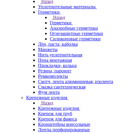
Назад
Уплотнительные материалы
Герметики
Назад
Герметики
Анаэробные герметики
Огнезащитные герметики
Силиконовые герметики
Лён, паста, каболка
Манжеты
Нить уплотнительная
Пена монтажная
Прокладки, кольца
Резина, паронит
Ремкомплекты
Скотч, лента алюминиевая, изолента
Смазка сантехническая
Фум лента
Крепежные изделия
Назад
Крепежные изделия
Крепеж для труб
Крепеж для фаянса
Кронштейны консольные
Ленты перфорированные