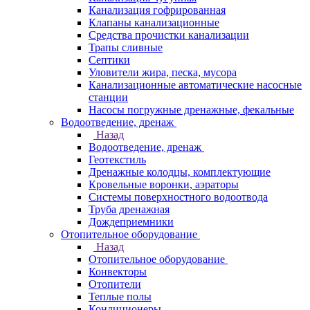
Канализация гофрированная
Клапаны канализационные
Средства прочистки канализации
Трапы сливные
Септики
Уловители жира, песка, мусора
Канализационные автоматические насосные
станции
Насосы погружные дренажные, фекальные
Водоотведение, дренаж
Назад
Водоотведение, дренаж
Геотекстиль
Дренажные колодцы, комплектующие
Кровельные воронки, аэраторы
Системы поверхностного водоотвода
Труба дренажная
Дождеприемники
Отопительное оборудование
Назад
Отопительное оборудование
Конвекторы
Отопители
Теплые полы
Кондиционеры