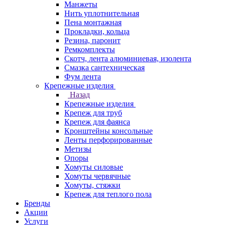
Манжеты
Нить уплотнительная
Пена монтажная
Прокладки, кольца
Резина, паронит
Ремкомплекты
Скотч, лента алюминиевая, изолента
Смазка сантехническая
Фум лента
Крепежные изделия
Назад
Крепежные изделия
Крепеж для труб
Крепеж для фаянса
Кронштейны консольные
Ленты перфорированные
Метизы
Опоры
Хомуты силовые
Хомуты червячные
Хомуты, стяжки
Крепеж для теплого пола
Бренды
Акции
Услуги