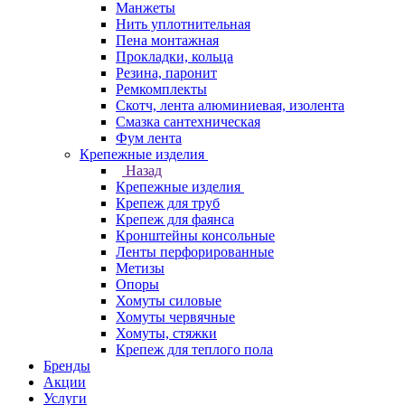
Манжеты
Нить уплотнительная
Пена монтажная
Прокладки, кольца
Резина, паронит
Ремкомплекты
Скотч, лента алюминиевая, изолента
Смазка сантехническая
Фум лента
Крепежные изделия
Назад
Крепежные изделия
Крепеж для труб
Крепеж для фаянса
Кронштейны консольные
Ленты перфорированные
Метизы
Опоры
Хомуты силовые
Хомуты червячные
Хомуты, стяжки
Крепеж для теплого пола
Бренды
Акции
Услуги