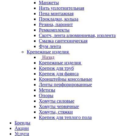
Манжеты
Нить уплотнительная
Пена монтажная
Прокладки, кольца
Резина, паронит
Ремкомплекты
Скотч, лента алюминиевая, изолента
Смазка сантехническая
Фум лента
Крепежные изделия
Назад
Крепежные изделия
Крепеж для труб
Крепеж для фаянса
Кронштейны консольные
Ленты перфорированные
Метизы
Опоры
Хомуты силовые
Хомуты червячные
Хомуты, стяжки
Крепеж для теплого пола
Бренды
Акции
Услуги