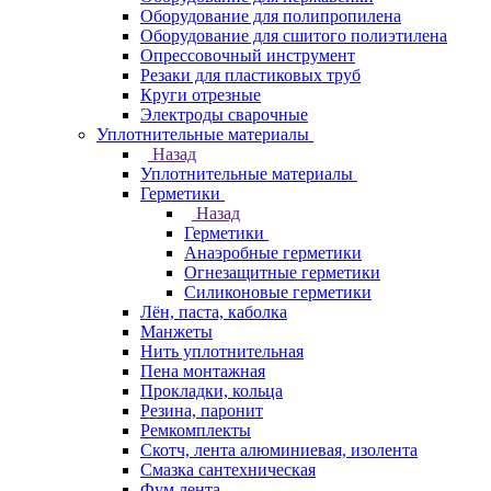
Оборудование для полипропилена
Оборудование для сшитого полиэтилена
Опрессовочный инструмент
Резаки для пластиковых труб
Круги отрезные
Электроды сварочные
Уплотнительные материалы
Назад
Уплотнительные материалы
Герметики
Назад
Герметики
Анаэробные герметики
Огнезащитные герметики
Силиконовые герметики
Лён, паста, каболка
Манжеты
Нить уплотнительная
Пена монтажная
Прокладки, кольца
Резина, паронит
Ремкомплекты
Скотч, лента алюминиевая, изолента
Смазка сантехническая
Фум лента