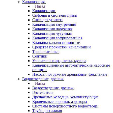
Канализация
Назад
Канализация
Сифоны и системы слива
Слив для унитаза
Канализация внутренняя
Канализация наружняя
Канализация чугунная
Канализация гофрированная
Клапаны канализационные
Средства прочистки канализации
Трапы сливные
Септики
Уловители жира, песка, мусора
Канализационные автоматические насосные
станции
Насосы погружные дренажные, фекальные
Водоотведение, дренаж
Назад
Водоотведение, дренаж
Геотекстиль
Дренажные колодцы, комплектующие
Кровельные воронки, аэраторы
Системы поверхностного водоотвода
Труба дренажная