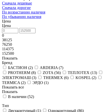
Сначала дешевые
Сначала дорогие
По возрастанию наличия
По убыванию наличия
Цена
Цена
0
38125
76250
114375
152500
Показать
Бренд
БАСТИОН (
2
)
ARDERIA (
7
)
PROTHERM (
8
)
ZOTA (
56
)
ТЕПЛОТЕХ (
13
)
ЭЛЕКТРОМАШ (
3
)
THERMEX (
6
)
KOSPEL (
2
)
TERMICA (
2
)
ЭРДО (
1
)
Показать все
Показать
В наличии (
52
)
Тип
Двухконтурный (
1
)
Одноконтурный (
86
)