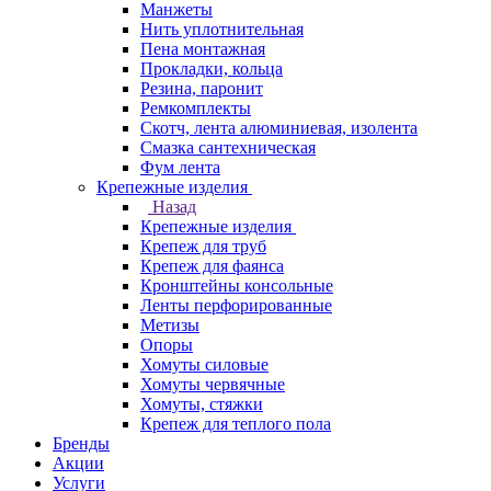
Манжеты
Нить уплотнительная
Пена монтажная
Прокладки, кольца
Резина, паронит
Ремкомплекты
Скотч, лента алюминиевая, изолента
Смазка сантехническая
Фум лента
Крепежные изделия
Назад
Крепежные изделия
Крепеж для труб
Крепеж для фаянса
Кронштейны консольные
Ленты перфорированные
Метизы
Опоры
Хомуты силовые
Хомуты червячные
Хомуты, стяжки
Крепеж для теплого пола
Бренды
Акции
Услуги