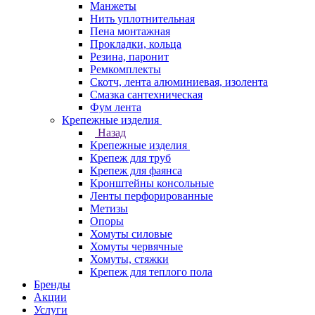
Манжеты
Нить уплотнительная
Пена монтажная
Прокладки, кольца
Резина, паронит
Ремкомплекты
Скотч, лента алюминиевая, изолента
Смазка сантехническая
Фум лента
Крепежные изделия
Назад
Крепежные изделия
Крепеж для труб
Крепеж для фаянса
Кронштейны консольные
Ленты перфорированные
Метизы
Опоры
Хомуты силовые
Хомуты червячные
Хомуты, стяжки
Крепеж для теплого пола
Бренды
Акции
Услуги