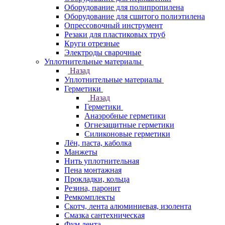
Оборудование для полипропилена
Оборудование для сшитого полиэтилена
Опрессовочный инструмент
Резаки для пластиковых труб
Круги отрезные
Электроды сварочные
Уплотнительные материалы
Назад
Уплотнительные материалы
Герметики
Назад
Герметики
Анаэробные герметики
Огнезащитные герметики
Силиконовые герметики
Лён, паста, каболка
Манжеты
Нить уплотнительная
Пена монтажная
Прокладки, кольца
Резина, паронит
Ремкомплекты
Скотч, лента алюминиевая, изолента
Смазка сантехническая
Фум лента