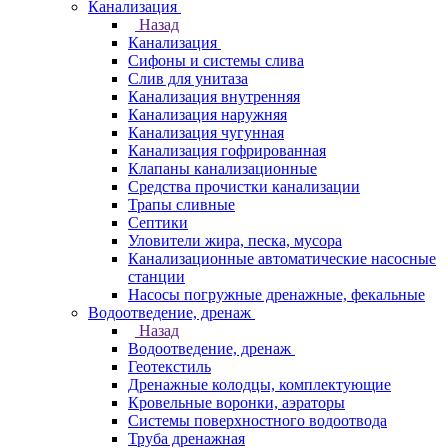
Канализация
Назад
Канализация
Сифоны и системы слива
Слив для унитаза
Канализация внутренняя
Канализация наружняя
Канализация чугунная
Канализация гофрированная
Клапаны канализационные
Средства прочистки канализации
Трапы сливные
Септики
Уловители жира, песка, мусора
Канализационные автоматические насосные
станции
Насосы погружные дренажные, фекальные
Водоотведение, дренаж
Назад
Водоотведение, дренаж
Геотекстиль
Дренажные колодцы, комплектующие
Кровельные воронки, аэраторы
Системы поверхностного водоотвода
Труба дренажная