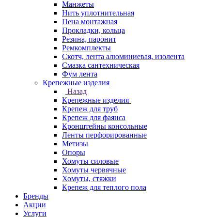
Манжеты
Нить уплотнительная
Пена монтажная
Прокладки, кольца
Резина, паронит
Ремкомплекты
Скотч, лента алюминиевая, изолента
Смазка сантехническая
Фум лента
Крепежные изделия
Назад
Крепежные изделия
Крепеж для труб
Крепеж для фаянса
Кронштейны консольные
Ленты перфорированные
Метизы
Опоры
Хомуты силовые
Хомуты червячные
Хомуты, стяжки
Крепеж для теплого пола
Бренды
Акции
Услуги