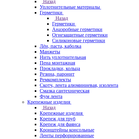
Назад
Уплотнительные материалы
Герметики
Назад
Герметики
Анаэробные герметики
Огнезащитные герметики
Силиконовые герметики
Лён, паста, каболка
Манжеты
Нить уплотнительная
Пена монтажная
Прокладки, кольца
Резина, паронит
Ремкомплекты
Скотч, лента алюминиевая, изолента
Смазка сантехническая
Фум лента
Крепежные изделия
Назад
Крепежные изделия
Крепеж для труб
Крепеж для фаянса
Кронштейны консольные
Ленты перфорированные