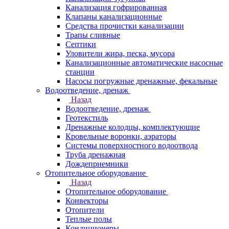
Канализация гофрированная
Клапаны канализационные
Средства прочистки канализации
Трапы сливные
Септики
Уловители жира, песка, мусора
Канализационные автоматические насосные
станции
Насосы погружные дренажные, фекальные
Водоотведение, дренаж
Назад
Водоотведение, дренаж
Геотекстиль
Дренажные колодцы, комплектующие
Кровельные воронки, аэраторы
Системы поверхностного водоотвода
Труба дренажная
Дождеприемники
Отопительное оборудование
Назад
Отопительное оборудование
Конвекторы
Отопители
Теплые полы
Кондиционеры