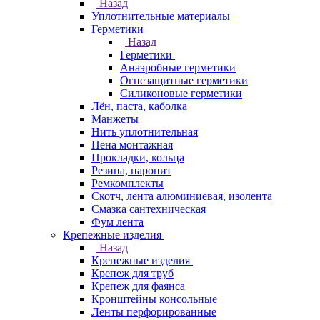
Назад
Уплотнительные материалы
Герметики
Назад
Герметики
Анаэробные герметики
Огнезащитные герметики
Силиконовые герметики
Лён, паста, каболка
Манжеты
Нить уплотнительная
Пена монтажная
Прокладки, кольца
Резина, паронит
Ремкомплекты
Скотч, лента алюминиевая, изолента
Смазка сантехническая
Фум лента
Крепежные изделия
Назад
Крепежные изделия
Крепеж для труб
Крепеж для фаянса
Кронштейны консольные
Ленты перфорированные