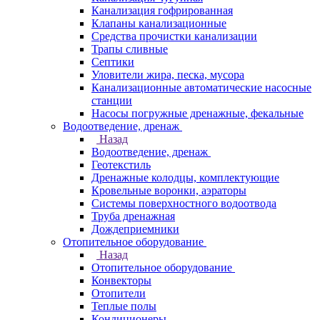
Канализация гофрированная
Клапаны канализационные
Средства прочистки канализации
Трапы сливные
Септики
Уловители жира, песка, мусора
Канализационные автоматические насосные
станции
Насосы погружные дренажные, фекальные
Водоотведение, дренаж
Назад
Водоотведение, дренаж
Геотекстиль
Дренажные колодцы, комплектующие
Кровельные воронки, аэраторы
Системы поверхностного водоотвода
Труба дренажная
Дождеприемники
Отопительное оборудование
Назад
Отопительное оборудование
Конвекторы
Отопители
Теплые полы
Кондиционеры