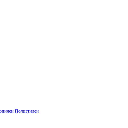
опилен
Полиэтилен