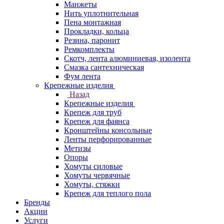
Манжеты
Нить уплотнительная
Пена монтажная
Прокладки, кольца
Резина, паронит
Ремкомплекты
Скотч, лента алюминиевая, изолента
Смазка сантехническая
Фум лента
Крепежные изделия
Назад
Крепежные изделия
Крепеж для труб
Крепеж для фаянса
Кронштейны консольные
Ленты перфорированные
Метизы
Опоры
Хомуты силовые
Хомуты червячные
Хомуты, стяжки
Крепеж для теплого пола
Бренды
Акции
Услуги