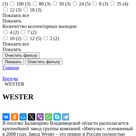
(
3
)
100 (
3
)
80 (
3
)
50 (
3
)
24 (
5
)
8 (
3
)
35 (
4
)
12 (
3
)
18 (
3
)
Показать все
Показать
Количество коллекторных выходов:
4 (
2
)
7 (
2
)
10 (
2
)
12 (
5
)
2 (
2
)
Показать все
Показать
Очистить фильтр
Показать
Очистить фильтр
Главная
Бренды
WESTER
WESTER
В поселке Балакирево Владимирской области располагается
крупнейший завод группы компаний «Импульс», основанный
в 2008 году. Завод Wester – это первое в России полностью