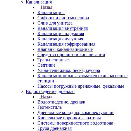
Канализация
Назад
Канализация
Сифоны и системы слива
Слив для унитаза
Канализация внутренняя
Канализация наружняя
Канализация чугунная
Канализация гофрированная
Клапаны канализационные
Средства прочистки канализации
Трапы сливные
Септики
Уловители жира, песка, мусора
Канализационные автоматические насосные
станции
Насосы погружные дренажные, фекальные
Водоотведение, дренаж
Назад
Водоотведение, дренаж
Геотекстиль
Дренажные колодцы, комплектующие
Кровельные воронки, аэраторы
Системы поверхностного водоотвода
Труба дренажная