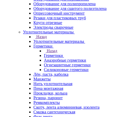
Оборудование для полипропилена
Оборудование для сшитого полиэтилена
Опрессовочный инструмент
Резаки для пластиковых труб
Круги отрезные
Электроды сварочные
Уплотнительные материалы
Назад
Уплотнительные материалы
Герметики
Назад
Герметики
Анаэробные герметики
Огнезащитные герметики
Силиконовые герметики
Лён, паста, каболка
Манжеты
Нить уплотнительная
Пена монтажная
Прокладки, кольца
Резина, паронит
Ремкомплекты
Скотч, лента алюминиевая, изолента
Смазка сантехническая
Фум лента