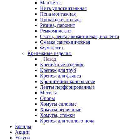
Манжеты
Нить уплотнительная
Пена монтажная
Прокладки, кольца
Резина, паронит
Ремкомплекты
Скотч, лента алюминиевая, изолента
Смазка сантехническая
Фум лента
Крепежные изделия
Назад
Крепежные изделия
Крепеж для труб
Крепеж для фаянса
Кронштейны консольные
Ленты перфорированные
Метизы
Опоры
Хомуты силовые
Хомуты червячные
Хомуты, стяжки
Крепеж для теплого пола
Бренды
Акции
Услуги