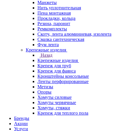
Манжеты
Нить уплотнительная
Пена монтажная
Прокладки, кольца
Резина, паронит
Ремкомплекты
Скотч, лента алюминиевая, изолента
Смазка сантехническая
Фум лента
Крепежные изделия
Назад
Крепежные изделия
Крепеж для труб
Крепеж для фаянса
Кронштейны консольные
Ленты перфорированные
Метизы
Опоры
Хомуты силовые
Хомуты червячные
Хомуты, стяжки
Крепеж для теплого пола
Бренды
Акции
Услуги