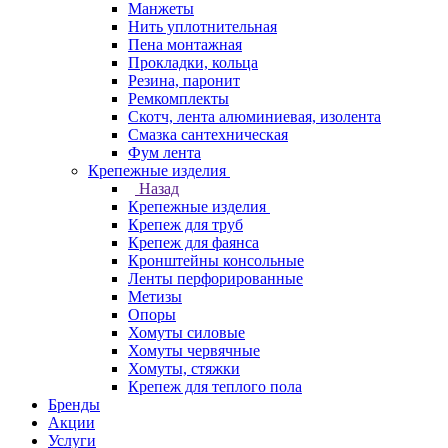
Манжеты
Нить уплотнительная
Пена монтажная
Прокладки, кольца
Резина, паронит
Ремкомплекты
Скотч, лента алюминиевая, изолента
Смазка сантехническая
Фум лента
Крепежные изделия
Назад
Крепежные изделия
Крепеж для труб
Крепеж для фаянса
Кронштейны консольные
Ленты перфорированные
Метизы
Опоры
Хомуты силовые
Хомуты червячные
Хомуты, стяжки
Крепеж для теплого пола
Бренды
Акции
Услуги