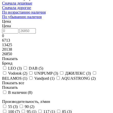
Сначала дешевые
Сначала дорогие
По возрастанию наличия
По убыванию наличия
Цена
Цена
0
6713
13425
20138
26850
Показать
Бренд
LEO (
3
)
DAB (
5
)
Vodotok (
2
)
UNIPUMP (
3
)
ДЖИЛЕКС (
3
)
BELAMOS (
1
)
Vandjord (
1
)
AQUASTRONG (
2
)
Показать все
Показать
В наличии (
8
)
Производительность, л/мин
55 (
3
)
90 (
2
)
100 (
7
)
95 (
1
)
117 (
1
)
85 (
3
)