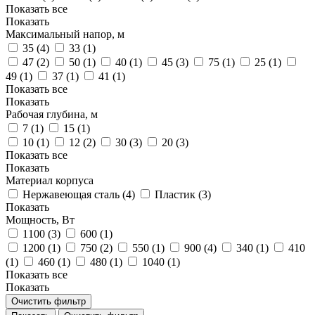
Показать все
Показать
Максимальный напор, м
35 (
4
)
33 (
1
)
47 (
2
)
50 (
1
)
40 (
1
)
45 (
3
)
75 (
1
)
25 (
1
)
49 (
1
)
37 (
1
)
41 (
1
)
Показать все
Показать
Рабочая глубина, м
7 (
1
)
15 (
1
)
10 (
1
)
12 (
2
)
30 (
3
)
20 (
3
)
Показать все
Показать
Материал корпуса
Нержавеющая сталь (
4
)
Пластик (
3
)
Показать
Мощность, Вт
1100 (
3
)
600 (
1
)
1200 (
1
)
750 (
2
)
550 (
1
)
900 (
4
)
340 (
1
)
410
(
1
)
460 (
1
)
480 (
1
)
1040 (
1
)
Показать все
Показать
Очистить фильтр