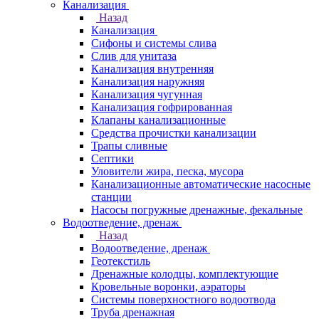
Канализация
Назад
Канализация
Сифоны и системы слива
Слив для унитаза
Канализация внутренняя
Канализация наружняя
Канализация чугунная
Канализация гофрированная
Клапаны канализационные
Средства прочистки канализации
Трапы сливные
Септики
Уловители жира, песка, мусора
Канализационные автоматические насосные
станции
Насосы погружные дренажные, фекальные
Водоотведение, дренаж
Назад
Водоотведение, дренаж
Геотекстиль
Дренажные колодцы, комплектующие
Кровельные воронки, аэраторы
Системы поверхностного водоотвода
Труба дренажная