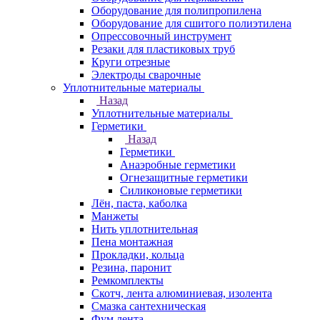
Оборудование для полипропилена
Оборудование для сшитого полиэтилена
Опрессовочный инструмент
Резаки для пластиковых труб
Круги отрезные
Электроды сварочные
Уплотнительные материалы
Назад
Уплотнительные материалы
Герметики
Назад
Герметики
Анаэробные герметики
Огнезащитные герметики
Силиконовые герметики
Лён, паста, каболка
Манжеты
Нить уплотнительная
Пена монтажная
Прокладки, кольца
Резина, паронит
Ремкомплекты
Скотч, лента алюминиевая, изолента
Смазка сантехническая
Фум лента