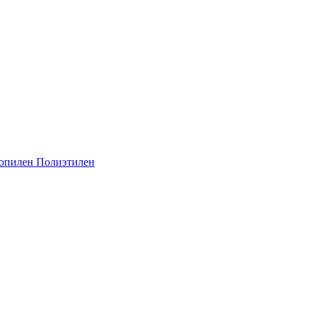
опилен
Полиэтилен